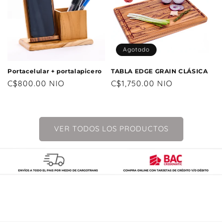
Agotado
Portacelular + portalapicero
TABLA EDGE GRAIN CLÁSICA
Precio
C$800.00 NIO
Precio
C$1,750.00 NIO
habitual
habitual
VER TODOS LOS PRODUCTOS