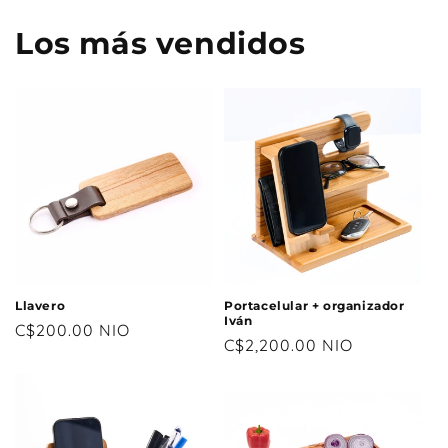
Los más vendidos
Llavero
Portacelular + organizador
Iván
Precio
C$200.00 NIO
Precio
C$2,200.00 NIO
habitual
habitual