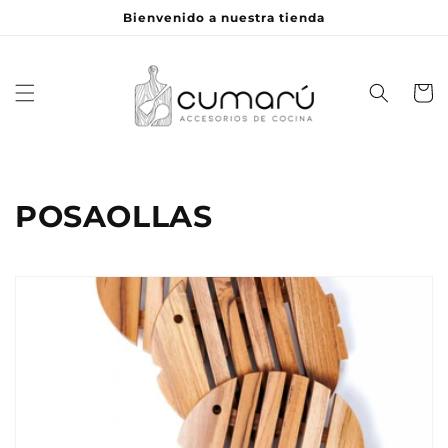
Ir
Bienvenido a nuestra tienda
directamente
al contenido
Carrito
C
POSAOLLAS
o
l
e
c
c