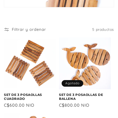
i
ó
n
:
Filtrar y ordenar
5 productos
Agotado
SET DE 3 POSAOLLAS
SET DE 3 POSAOLLAS DE
CUADRADO
BALLENA
Precio
C$600.00 NIO
Precio
C$800.00 NIO
habitual
habitual