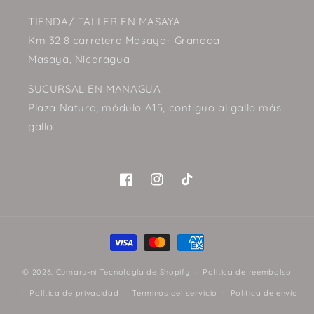
TIENDA/ TALLER EN MASAYA
Km 32.8 carretera Masaya- Granada
Masaya, Nicaragua
SUCURSAL EN MANAGUA
Plaza Natura, módulo A15, contiguo al gallo más
gallo
Facebook
Instagram
TikTok
Formas
de
© 2026,
Cumaru-ni
Tecnología de Shopify
pago
Política de reembolso
Política de privacidad
Términos del servicio
Política de envío