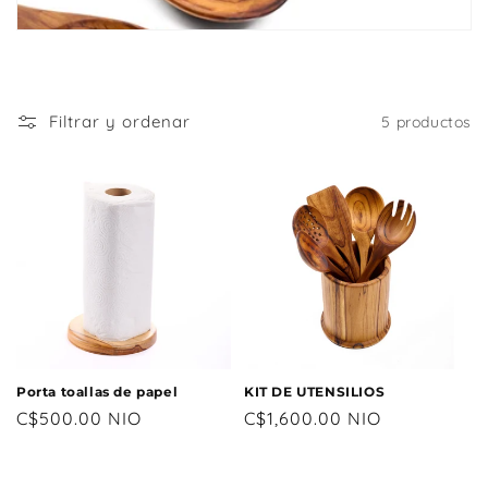
i
ó
n
:
Filtrar y ordenar
5 productos
Porta toallas de papel
KIT DE UTENSILIOS
Precio
C$500.00 NIO
Precio
C$1,600.00 NIO
habitual
habitual