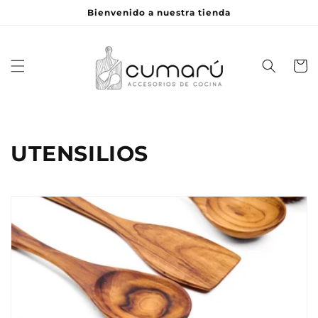
Ir
Bienvenido a nuestra tienda
directamente
al contenido
Carrito
C
UTENSILIOS
o
l
e
c
c