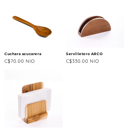
Cuchara azucarera
Servilletero ARCO
Precio
C$70.00 NIO
Precio
C$330.00 NIO
habitual
habitual