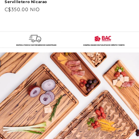
Servilletero Nicarao
Precio
C$350.00 NIO
habitual