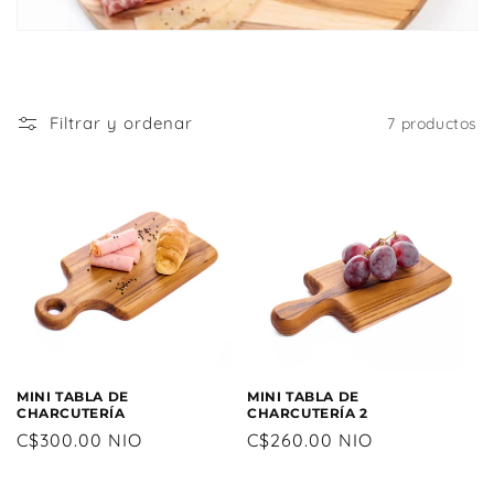
i
ó
n
:
Filtrar y ordenar
7 productos
MINI TABLA DE
MINI TABLA DE
CHARCUTERÍA
CHARCUTERÍA 2
Precio
C$300.00 NIO
Precio
C$260.00 NIO
habitual
habitual