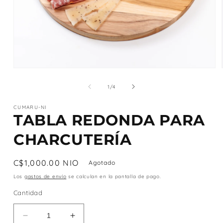
Abrir
elemento
multimedia
de
1
/
4
1
en
CUMARU-NI
una
TABLA REDONDA PARA
ventana
modal
CHARCUTERÍA
Precio
C$1,000.00 NIO
Agotado
habitual
Los
gastos de envío
se calculan en la pantalla de pago.
Cantidad
Reducir
Aumentar