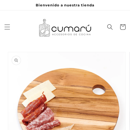
Ir
Bienvenido a nuestra tienda
directamente
al contenido
Carrito
Ir
directamente
a la
información
del producto