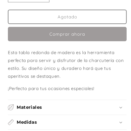
cantidad
cantidad
para
para
TABLA
TABLA
Agotado
REDONDA
REDONDA
PARA
PARA
Comprar ahora
CHARCUTERÍA
CHARCUTERÍA
Esta tabla redonda de madera es la herramienta
perfecta para servir y disfrutar de la charcutería con
estilo. Su diseño único y duradero hará que tus
aperitivos se destaquen.
¡Perfecto para tus ocasiones especiales!
Materiales
Medidas