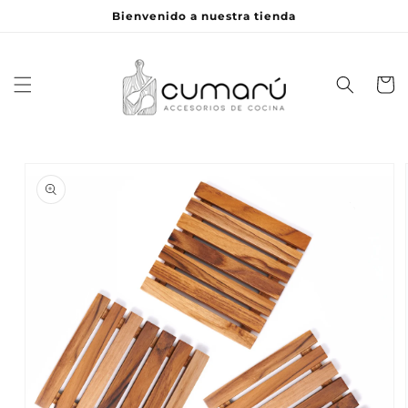
Ir
Bienvenido a nuestra tienda
directamente
al contenido
Carrito
Ir
directamente
a la
información
del producto