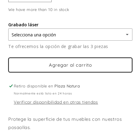
cantidad
cantidad
We have more than 10 in stock
para
para
SET
SET
DE
DE
Grabado láser
3
3
POSAOLLAS
POSAOLLAS
CUADRADO
CUADRADO
Te ofrecemos la opción de grabar las 3 piezas
Agregar al carrito
Retiro disponible en
Plaza Natura
Normalmente está listo en 24 horas
Verificar disponibilidad en otras tiendas
Protege la superficie de tus muebles con nuestros
posaollas.