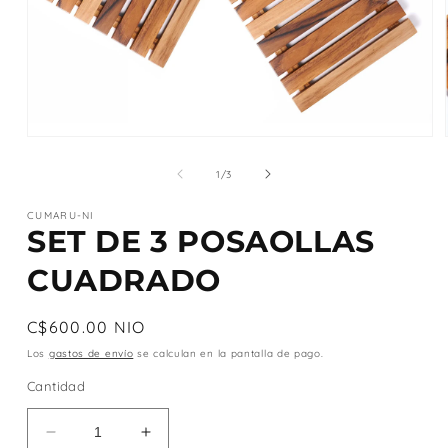
Abrir
elemento
multimedia
de
1
/
3
1
en
CUMARU-NI
una
SET DE 3 POSAOLLAS
ventana
modal
CUADRADO
Precio
C$600.00 NIO
habitual
Los
gastos de envío
se calculan en la pantalla de pago.
Cantidad
Reducir
Aumentar