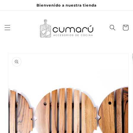
Ir
Bienvenido a nuestra tienda
directamente
al contenido
Carrito
Ir
directamente
a la
información
del producto