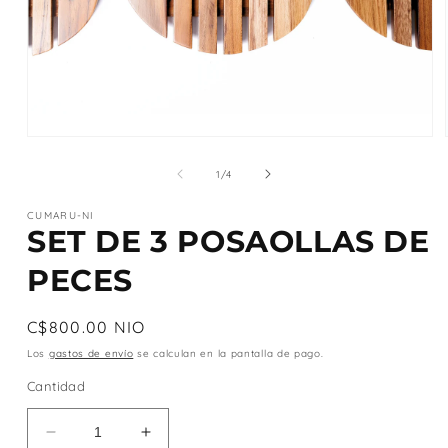
Abrir
elemento
multimedia
de
1
/
4
1
en
CUMARU-NI
una
SET DE 3 POSAOLLAS DE
ventana
modal
PECES
Precio
C$800.00 NIO
habitual
Los
gastos de envío
se calculan en la pantalla de pago.
Cantidad
Reducir
Aumentar