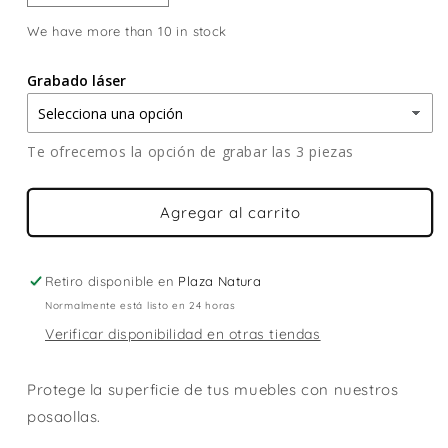
cantidad
cantidad
We have more than 10 in stock
para
para
SET
SET
DE
DE
Grabado láser
3
3
POSAOLLAS
POSAOLLAS
DE
DE
Te ofrecemos la opción de grabar las 3 piezas
PECES
PECES
Agregar al carrito
Retiro disponible en
Plaza Natura
Normalmente está listo en 24 horas
Verificar disponibilidad en otras tiendas
Protege la superficie de tus muebles con nuestros
posaollas.