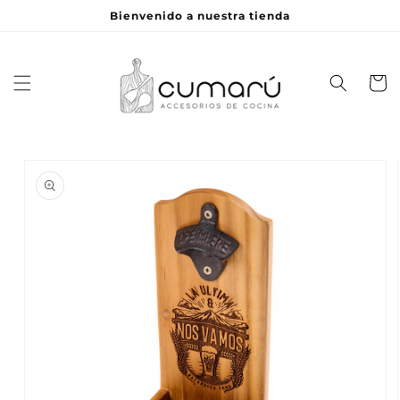
Ir
Bienvenido a nuestra tienda
directamente
al contenido
Carrito
Ir
directamente
a la
información
del producto