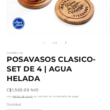
Abrir
elemento
multimedia
de
1
/
2
1
en
CUMARU-NI
una
POSAVASOS CLASICO-
ventana
modal
SET DE 4 | AGUA
HELADA
Precio
C$1,500.00 NIO
habitual
Los
gastos de envío
se calculan en la pantalla de pago.
Cantidad