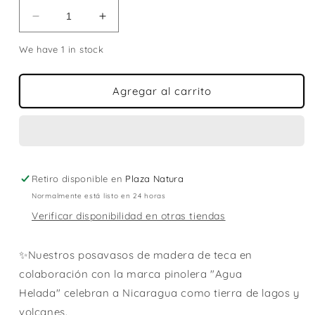
Reducir
Aumentar
cantidad
cantidad
We have 1 in stock
para
para
POSAVASOS
POSAVASOS
CLASICO-
CLASICO-
Agregar al carrito
SET
SET
DE
DE
4
4
|
|
AGUA
AGUA
HELADA
HELADA
Retiro disponible en
Plaza Natura
Normalmente está listo en 24 horas
Verificar disponibilidad en otras tiendas
✨Nuestros posavasos de madera de teca en
colaboración con la marca pinolera "Agua
Helada"
celebran a Nicaragua como tierra de lagos y
volcanes.