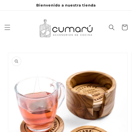
Ir
Bienvenido a nuestra tienda
directamente
al contenido
Carrito
Ir
directamente
a la
información
del producto