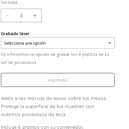
Cantidad
Reducir
Aumentar
cantidad
cantidad
para
para
Grabado láser
POSAVASOS
POSAVASOS
DELTA-
DELTA-
SET
SET
DE
DE
Te ofrecemos la opción de grabar los 6 platitos de tu
6
6
set de posavasos
Agotado
Adiós a las marcas de vasos sobre tus mesas.
Protege la superficie de tus muebles con
nuestros posavasos de teca.
Incluye 6 platitos con su contenedor.