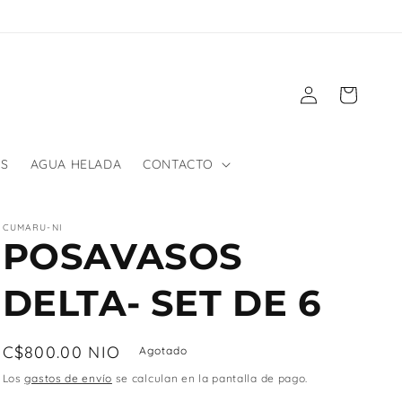
Iniciar
Carrito
sesión
ES
AGUA HELADA
CONTACTO
CUMARU-NI
POSAVASOS
DELTA- SET DE 6
Precio
C$800.00 NIO
Agotado
habitual
Los
gastos de envío
se calculan en la pantalla de pago.