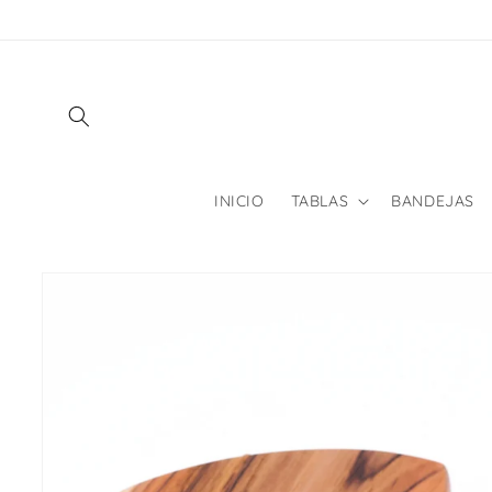
Ir
directamente
al contenido
INICIO
TABLAS
BANDEJAS
Ir
directamente
a la
información
del producto