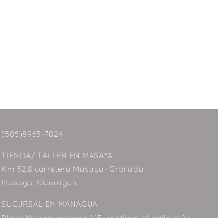
(505)8965-7024
TIENDA/ TALLER EN MASAYA
Km 32.8 carretera Masaya- Granada
Masaya, Nicaragua
SUCURSAL EN MANAGUA
Plaza Natura, módulo A15, contiguo al gallo más