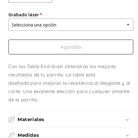
cantidad
cantidad
para
para
Grabado láser
TABLA
TABLA
END
END
GRAIN
GRAIN
CLÁSICA
CLÁSICA
Agotado
Con las Tabla End Grain obtendrás los mejores
resultados de tu parrilla. La tabla está
diseñada
para
mejorar la resistencia al desgaste y al
corte. Una excelente elección para cualquier amante
de la parrilla.
Materiales
Medidas