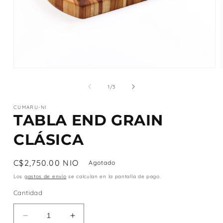
Abrir
elemento
multimedia
de
1
/
3
1
en
CUMARU-NI
una
TABLA END GRAIN
ventana
modal
CLÁSICA
Precio
C$2,750.00 NIO
Agotado
habitual
Los
gastos de envío
se calculan en la pantalla de pago.
Cantidad
Reducir
Aumentar