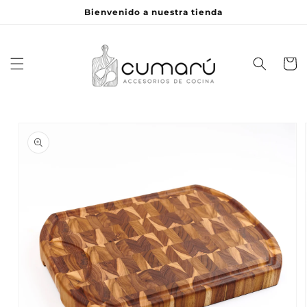
Ir
Bienvenido a nuestra tienda
directamente
al contenido
Carrito
Ir
directamente
a la
información
del producto