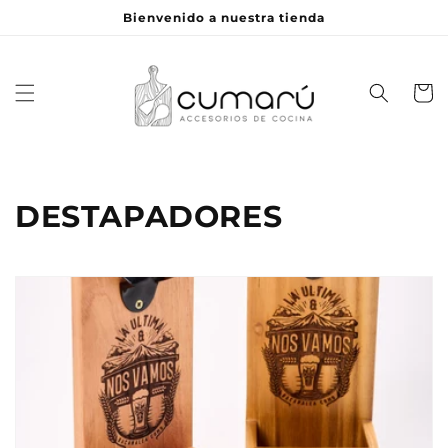
Ir
Bienvenido a nuestra tienda
directamente
al contenido
Carrito
C
DESTAPADORES
o
l
e
c
c