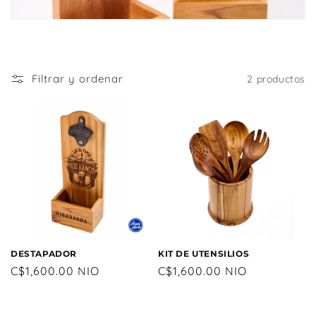
i
ó
n
:
Filtrar y ordenar
2 productos
DESTAPADOR
KIT DE UTENSILIOS
Precio
C$1,600.00 NIO
Precio
C$1,600.00 NIO
habitual
habitual